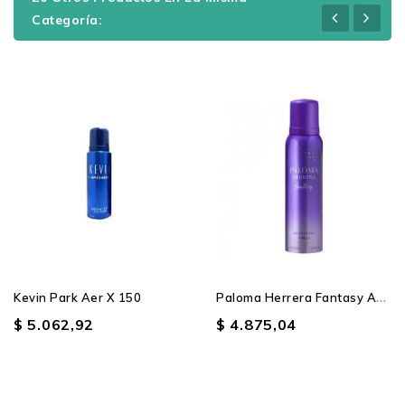
Categoría:
P
Aloma Herrera Fantasy Aer...
Kevin Park Aer X 150
$ 5.062,92
$ 4.875,04