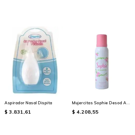
M
Ujercitas Sophie Desod Aer X
Aspirador Nasal Dispita
$ 3.831,61
$ 4.208,55