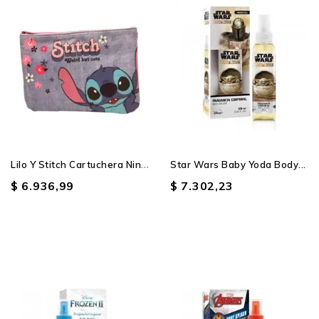
L
Ilo Y Stitch Cartuchera Ninos
Star Wars Baby Yoda Body...
$ 6.936,99
$ 7.302,23