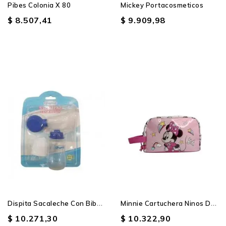
Pibes Colonia X 80
Mickey Portacosmeticos
$ 8.507,41
$ 9.909,98
D
Ispita Sacaleche Con Biberon
M
Innie Cartuchera Ninos De...
$ 10.271,30
$ 10.322,90