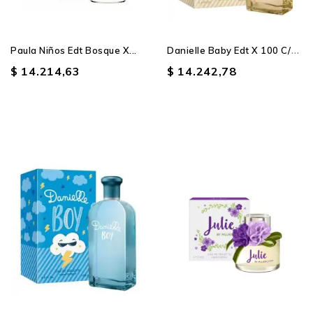
D
Anielle Baby Edt X 100 C/vap
Paula Niños Edt Bosque X...
$ 14.214,63
$ 14.242,78