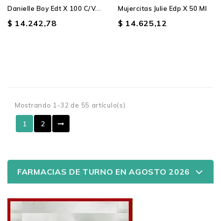
D
Anielle Boy Edt X 100 C/vap
Mujercitas Julie Edp X 50 Ml
$ 14.242,78
$ 14.625,12
Mostrando 1-32 de 55 artículo(s)
1
2
FARMACIAS DE TURNO EN AGOSTO 2026