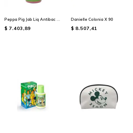
P
Eppa Pig Jab Liq Antibac X...
Danielle Colonia X 90
$ 7.403,89
$ 8.507,41