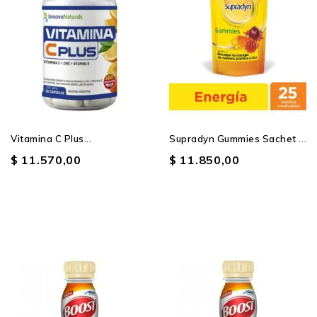
Producto SIN STOCK
S
Upradyn Gummies Sachet X...
Vitamina C Plus...
$ 11.570,00
$ 11.850,00