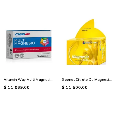
V
Itamin Way Multi Magnesio...
G
Eonat Citrato De Magnesio...
$ 11.069,00
$ 11.500,00