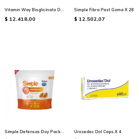
V
Itamin Way Bisglicinato De...
Simple Fibra Past Goma X 28
$ 12.418,00
$ 12.502,07
S
Imple Defensas Doy Pack X 28
Urosedac Dol Caps.x 4