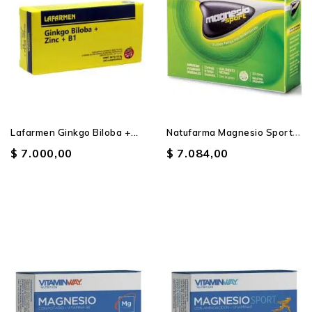
N
Atufarma Magnesio Sport X...
Lafarmen Ginkgo Biloba +...
$ 7.000,00
$ 7.084,00