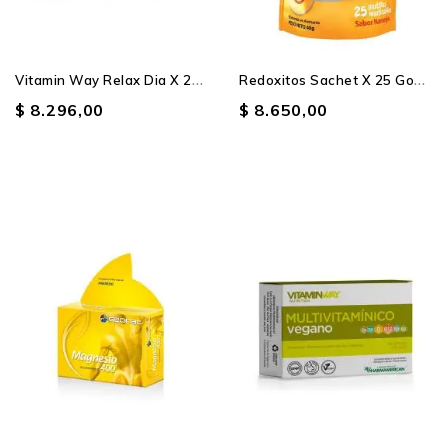
V
Itamin Way Relax Dia X 20...
R
Edoxitos Sachet X 25 Gomitas
$ 8.296,00
$ 8.650,00