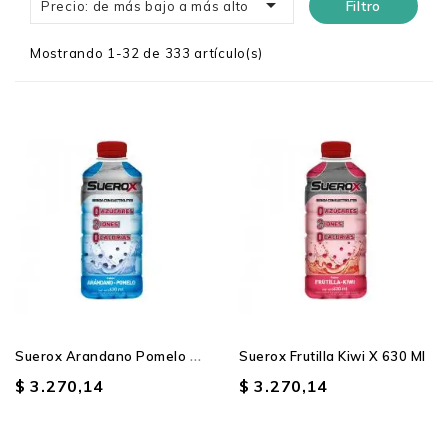

Filtro
Precio: de más bajo a más alto
Mostrando 1-32 de 333 artículo(s)
S
Uerox Arandano Pomelo X...
Suerox Frutilla Kiwi X 630 Ml
$ 3.270,14
$ 3.270,14