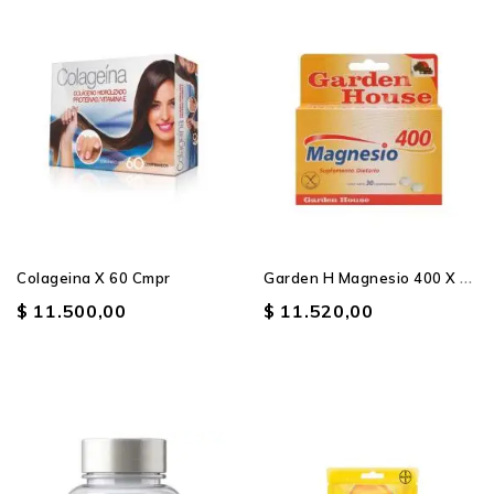
G
Arden H Magnesio 400 X 30 Cpr
Colageina X 60 Cmpr
$ 11.500,00
$ 11.520,00