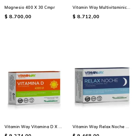
V
Itamin Way Multivitaminico...
Magnesio 400 X 30 Cmpr
$ 8.700,00
$ 8.712,00
V
Itamin Way Vitamina D X 30...
V
Itamin Way Relax Noche X...
$ 9.274,00
$ 9.468,00