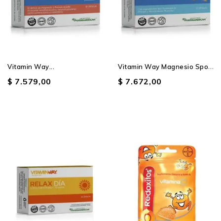
V
Itamin Way Magnesio Sport...
Vitamin Way...
$ 7.579,00
$ 7.672,00