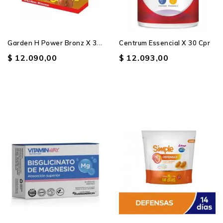
G
Arden H Power Bronz X 30 Cpr
Centrum Essencial X 30 Cpr
$ 12.090,00
$ 12.093,00