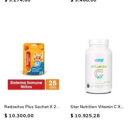
R
Edoxitos Plus Sachet X 25...
Star Nutrition Vitamin C X...
$ 10.300,00
$ 10.925,28