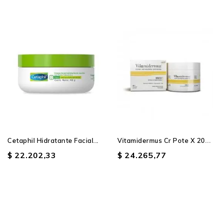
V
Itamidermus Cr Pote X 200 Gr
Cetaphil Hidratante Facial...
$ 22.202,33
$ 24.265,77