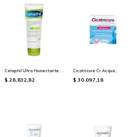
C
Etaphil Ultra Humectante X...
Cicatricure Cr Acqua...
$ 28.832,82
$ 30.097,18