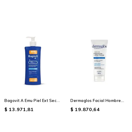
Producto SIN STOCK
B
Agovit A Emu Piel Ext Seca...
Dermaglos Facial Hombre...
$ 13.971,81
$ 19.870,64