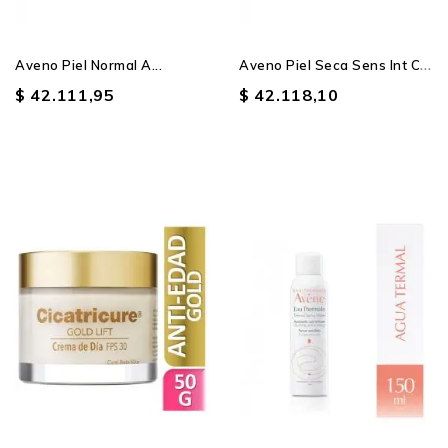
A
Veno Piel Seca Sens Int Cr...
Aveno Piel Normal A...
$ 42.111,95
$ 42.118,10
Producto SIN STOCK