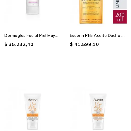
E
Ucerin Ph5 Aceite Ducha X...
Dermaglos Facial Piel Muy...
$ 35.232,40
$ 41.599,10