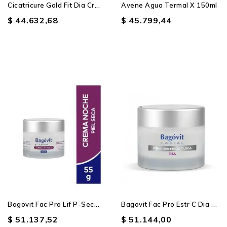
Cicatricure Gold Fit Dia Cr...
Avene Agua Termal X 150ml
$ 44.632,68
$ 45.799,44
B
Agovit Fac Pro Estr C Dia X55
Bagovit Fac Pro Lif P-Sec...
$ 51.137,52
$ 51.144,00