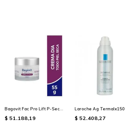
B
Agovit Fac Pro Lift P-Seca...
Laroche Ag Termalx150
$ 51.188,19
$ 52.408,27