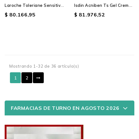
Producto SIN STOCK
L
Aroche Toleriane Sensitive...
I
Sdin Acniben Ts Gel Crema...
$ 80.166,95
$ 81.976,52
Mostrando 1-32 de 36 artículo(s)
1
2
FARMACIAS DE TURNO EN AGOSTO 2026