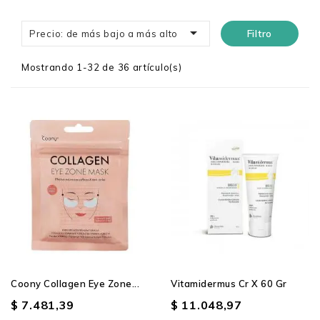

Filtro
Precio: de más bajo a más alto
Mostrando 1-32 de 36 artículo(s)
Producto SIN STOCK
Coony Collagen Eye Zone...
Vitamidermus Cr X 60 Gr
$ 7.481,39
$ 11.048,97