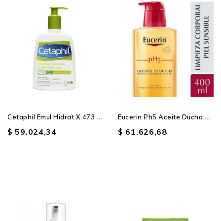
C
Etaphil Emul Hidrat X 473 Ml
E
Ucerin Ph5 Aceite Ducha X...
$ 59.024,34
$ 61.626,68