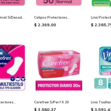
Anat S/desod...
Calipso Protectores...
Lina Protect
$ 2.369,00
$ 2.385,7
ectores...
Carefree S/perf X 20
Lina Toallas
$ 3.580,37
$ 3.591,4