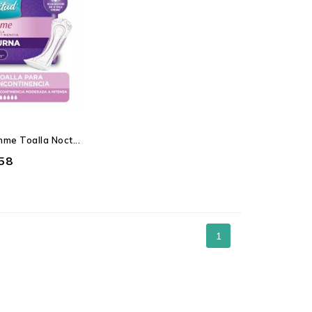
me Toalla Noct...
,58
1