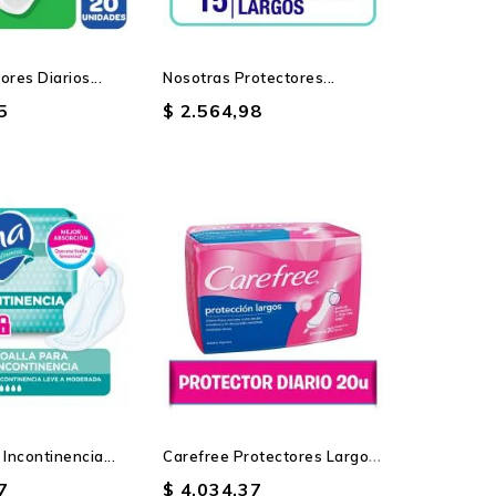
ores Diarios...
Nosotras Protectores...
5
$ 2.564,98
C
Arefree Protectores Largos...
 Incontinencia...
7
$ 4.034,37